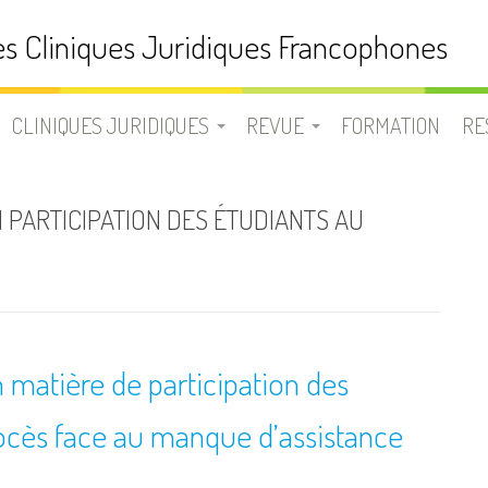
s Cliniques Juridiques Francophones
CLINIQUES JURIDIQUES
REVUE
FORMATION
RE
N
UNE CLINIQUE JURIDIQUE ?
LA REVUE CLINIQUES
D
N PARTICIPATION DES ÉTUDIANTS AU
JURIDIQUES
LISTE DES CLINIQUES
B
JURIDIQUES
EQUIPE
V
FRANCOPHONES
SOUMETTRE UN ARTICLE
 matière de participation des
L
rocès face au manque d’assistance
USION