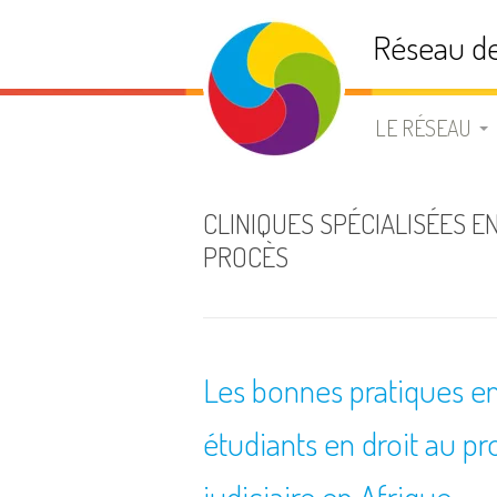
Aller
Réseau de
au
contenu
LE RÉSEAU
PRÉSENTATIO
CLINIQUES SPÉCIALISÉES E
PROCÈS
STATUTS
BUREAU
Les bonnes pratiques en
ADHÉSION
étudiants en droit au p
LISTE DE DIFF
judiciaire en Afrique