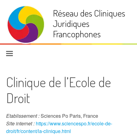
Aller
Réseau des Cliniques
au
contenu
Juridiques
Francophones
Clinique de l’Ecole de
Droit
Etablissement :
Sciences Po Paris, France
Site internet :
https://www.sciencespo.fr/ecole-de-
droit/fr/content/la-clinique.html