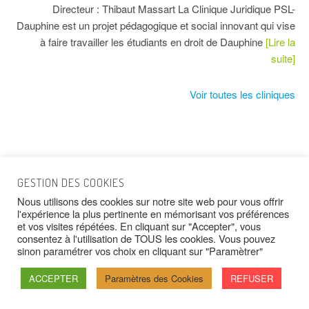
Directeur : Thibaut Massart La Clinique Juridique PSL-
Dauphine est un projet pédagogique et social innovant qui vise
à faire travailler les étudiants en droit de Dauphine
[Lire la
suite]
Voir toutes les cliniques
GESTION DES COOKIES
Nous utilisons des cookies sur notre site web pour vous offrir
l'expérience la plus pertinente en mémorisant vos préférences
et vos visites répétées. En cliquant sur "Accepter", vous
© 2026 Réseau des Cliniques Juridiques
consentez à l'utilisation de TOUS les cookies. Vous pouvez
Francophones -
Mentions légales
-
Crédits
-
Politique
sinon paramétrer vos choix en cliquant sur "Paramètrer"
de confidentialité
-
Contact
ACCEPTER
Paramètres des Cookies
REFUSER