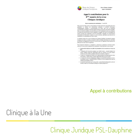
a
r
t
i
c
l
e
Appel à contributions
Clinique à la Une
Clinique Juridique PSL-Dauphine