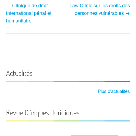
N
←
Clinique de droit
Law Clinic sur les droits des
international pénal et
personnes vulnérables
→
a
humanitaire
v
i
g
a
t
Actualités
i
Plus d'actualités
o
n
Revue Cliniques Juridiques
d
'