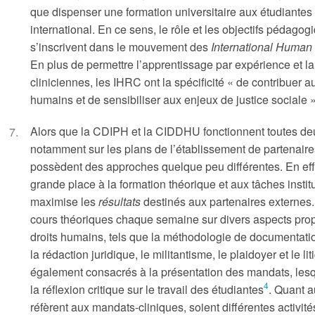
que dispenser une formation universitaire aux étudiantes 
international. En ce sens, le rôle et les objectifs péda
s’inscrivent dans le mouvement des
International Human 
En plus de permettre l’apprentissage par expérience et la
cliniciennes, les IHRC ont la spécificité « de contribuer a
humains et de sensibiliser aux enjeux de justice sociale 
Alors que la CDIPH et la CIDDHU fonctionnent toutes d
notamment sur les plans de l’établissement de partenaires
possèdent des approches quelque peu différentes. En ef
grande place à la formation théorique et aux tâches insti
maximise les
résultats
destinés aux partenaires externes
cours théoriques chaque semaine sur divers aspects prop
droits humains, tels que la méthodologie de documentatio
la rédaction juridique, le militantisme, le plaidoyer et le l
également consacrés à la présentation des mandats, lesqu
4
la réflexion critique sur le travail des étudiantes
. Quant a
réfèrent aux mandats-cliniques, soient différentes activité