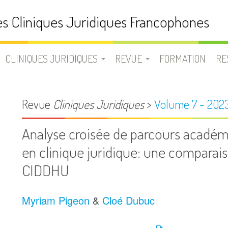
s Cliniques Juridiques Francophones
CLINIQUES JURIDIQUES
REVUE
FORMATION
RE
N
UNE CLINIQUE JURIDIQUE ?
LA REVUE CLINIQUES
D
Revue
Cliniques Juridiques
>
Volume 7 - 202
JURIDIQUES
LISTE DES CLINIQUES
B
Analyse croisée de parcours académ
JURIDIQUES
EQUIPE
en clinique juridique: une comparais
V
FRANCOPHONES
SOUMETTRE UN ARTICLE
CIDDHU
L
Myriam Pigeon
&
Cloé Dubuc
USION