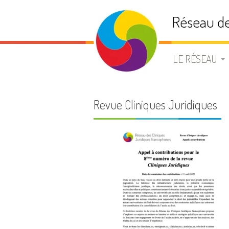
Aller
Réseau de
au
contenu
LE RÉSEAU
PRÉSENTATIO
Revue Cliniques Juridiques
STATUTS
BUREAU
ADHÉSION
LISTE DE DIFF