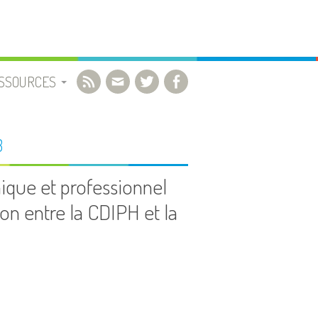
SSOURCES
OCUMENTS UTILES
3
IBLIOGRAPHIE
ique et professionnel
on entre la CDIPH et la
IDÉOS
IENS