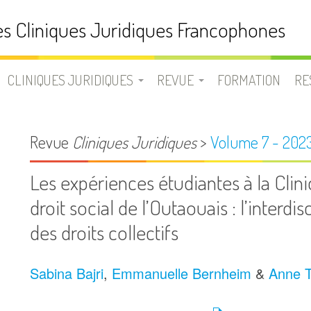
s Cliniques Juridiques Francophones
CLINIQUES JURIDIQUES
REVUE
FORMATION
RE
N
UNE CLINIQUE JURIDIQUE ?
LA REVUE CLINIQUES
D
Revue
Cliniques Juridiques
>
Volume 7 - 202
JURIDIQUES
LISTE DES CLINIQUES
B
Les expériences étudiantes à la Clini
JURIDIQUES
EQUIPE
droit social de l’Outaouais : l’interdis
V
FRANCOPHONES
SOUMETTRE UN ARTICLE
des droits collectifs
L
Sabina Bajri
,
Emmanuelle Bernheim
&
Anne T
USION