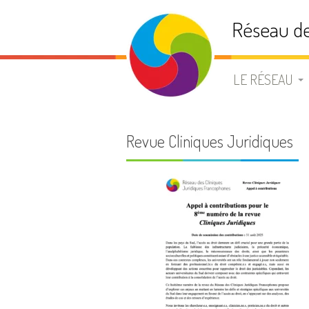
Aller
Réseau de
au
contenu
LE RÉSEAU
PRÉSENTATIO
Revue Cliniques Juridiques
STATUTS
BUREAU
ADHÉSION
LISTE DE DIFF