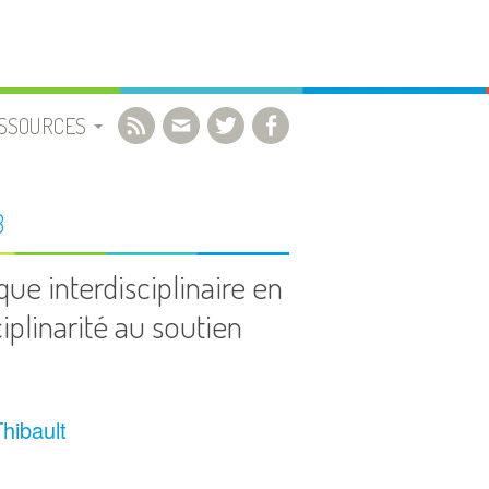
SSOURCES
OCUMENTS UTILES
3
IBLIOGRAPHIE
que interdisciplinaire en
ciplinarité au soutien
IDÉOS
IENS
hibault