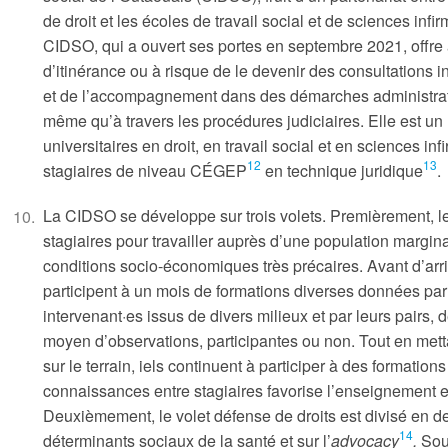
de droit et les écoles de travail social et de sciences infi
CIDSO, qui a ouvert ses portes en septembre 2021, offre
d’itinérance ou à risque de le devenir des consultations in
et de l’accompagnement dans des démarches administrati
même qu’à travers les procédures judiciaires. Elle est un 
universitaires en droit, en travail social et en sciences 
12
13
stagiaires de niveau CÉGEP
en technique juridique
.
La CIDSO se développe sur trois volets. Premièrement, le v
stagiaires pour travailler auprès d’une population margina
conditions socio-économiques très précaires. Avant d’arrive
participent à un mois de formations diverses données par 
intervenant·es issus de divers milieux et par leurs pairs
moyen d’observations, participantes ou non. Tout en met
sur le terrain, iels continuent à participer à des formati
connaissances entre stagiaires favorise l’enseignement et
Deuxièmement, le volet défense de droits est divisé en d
14
déterminants sociaux de la santé et sur l’
advocacy
.
Sou