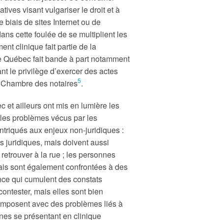
tives visant vulgariser le droit et à
e biais de sites Internet ou de
ans cette foulée de se multiplient les
ent clinique fait partie de la
le Québec fait bande à part notamment
nt le privilège d’exercer des actes
5
 Chambre des notaires
.
et ailleurs ont mis en lumière les
d, les problèmes vécus par les
intriqués aux enjeux non-juridiques :
 juridiques, mais doivent aussi
retrouver à la rue ; les personnes
ais sont également confrontées à des
ance qui cumulent des constats
contester, mais elles sont bien
composent avec des problèmes liés à
onnes se présentant en clinique