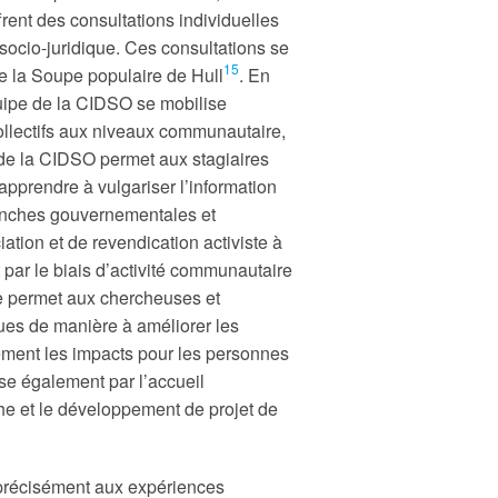
ffrent des consultations individuelles
socio-juridique. Ces consultations se
15
e la Soupe populaire de Hull
. En
uipe de la CIDSO se mobilise
collectifs aux niveaux communautaire,
té de la CIDSO permet aux stagiaires
pprendre à vulgariser l’information
ranches gouvernementales et
ation et de revendication activiste à
t par le biais d’activité communautaire
e permet aux chercheuses et
ques de manière à améliorer les
lement les impacts pour les personnes
se également par l’accueil
che et le développement de projet de
 précisément aux expériences