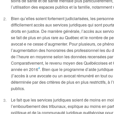
soins de santé et de santé mentale plus particulièrement,
l’utilisation des espaces publics et la famille, notamment 
Bien qu’elles soient fortement judiciarisées, les personn
difficilement accès aux services juridiques qui sont pourta
droits en justice. De manière générale, l’accès aux service
se fait de plus en plus rare au Québec et le nombre de per
avocat·e ne cesse d’augmenter. Pour plusieurs, ce phéno
l’augmentation des honoraires des professionnel·les du dr
de l’heure en moyenne selon les données recensées par
Comparativement, le revenu moyen des Québécoises et Q
4
année en 2016
. Bien que le programme d’aide juridique 
(l’accès à une avocate ou un avocat rémunéré en tout ou en 
déterminée par des critères de plus en plus restrictifs, à 
publics.
Le fait que les services juridiques soient de moins en m
l’embourbement des tribunaux, explique au moins en part
politique et de la communauté juridique québécoise pour l