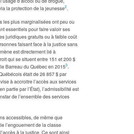
 l’usage d’alcool ou de drogue,
2
via la protection de la jeunesse
.
es les plus marginalisées ont peu ou
nt essentiels pour faire valoir ses
s juridiques gratuits ou à faible coût
sonnes faisant face à la justice sans
mène est directement lié à
oit qui se situent entre 151 et 200 $
3
 le Barreau du Québec en 2015
.
uébécois était de 26 857 $ par
vise à accroitre l’accès aux services
partie par l’État), l’admissibilité est
l’instar de l’ensemble des services
oins accessibles, de même que
ie l’engouement de la classe
’accès à la justice. Ce sont ainsi