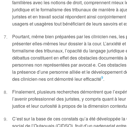
familières avec les notions de droit, comprennent mieux
juridique et le formalisme des tribunaux de manière à ajus
juristes et en travail social répondent ainsi conjointem
usagers et usagères tout bénéficiant de leurs savoirs et 
Pourtant, même bien préparées par les clinicien·nes, les p
présenter elles-mêmes leur dossier à la cour. L’anxiété et 
formalisme des tribunaux, l’opacité du langage juridique 
débattus constituent en effet des obstacles documentés à l
personnes non représentées par avocat·e. Ces obstacles
la présence d’une personne alliée et le développement 
9
des clinicien·nes ont démontré leur efficacité
.
Finalement, plusieurs recherches démontrent que l’expér
l’avenir professionnel des juristes, y compris quant à le
justice et leur curiosité à propos de la dimension contextu
C’est sur la base de ces constats qu’a été développée la C
social de l’Outaouais (CIDSO), fruit d’un partenariat entre 