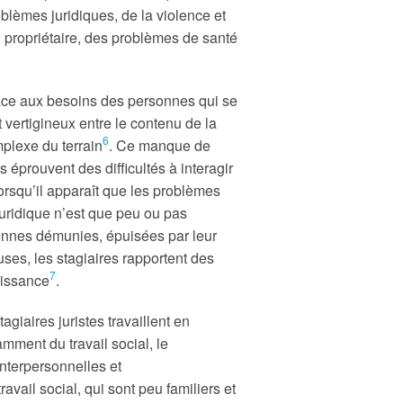
oblèmes juridiques, de la violence et
n propriétaire, des problèmes de santé
 face aux besoins des personnes qui se
rt vertigineux entre le contenu de la
6
omplexe du terrain
. Ce manque de
 éprouvent des difficultés à interagir
rsqu’il apparaît que les problèmes
juridique n’est que peu ou pas
sonnes démunies, épuisées par leur
uses, les stagiaires rapportent des
7
puissance
.
giaires juristes travaillent en
amment du travail social, le
nterpersonnelles et
vail social, qui sont peu familiers et