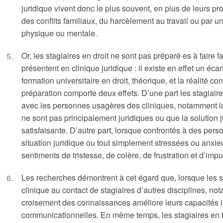
juridique vivent donc le plus souvent, en plus de leurs pr
des conflits familiaux, du harcèlement au travail ou par u
physique ou mentale.
Or, les stagiaires en droit ne sont pas préparé·es à faire
présentent en clinique juridique : il existe en effet un éca
formation universitaire en droit, théorique, et la réalité c
préparation comporte deux effets. D’une part les stagiaires
avec les personnes usagères des cliniques, notamment lo
ne sont pas principalement juridiques ou que la solution 
satisfaisante. D’autre part, lorsque confrontés à des per
situation juridique ou tout simplement stressées ou anxie
sentiments de tristesse, de colère, de frustration et d’im
Les recherches démontrent à cet égard que, lorsque les sta
clinique au contact de stagiaires d’autres disciplines, not
croisement des connaissances améliore leurs capacités i
communicationnelles. En même temps, les stagiaires en tra